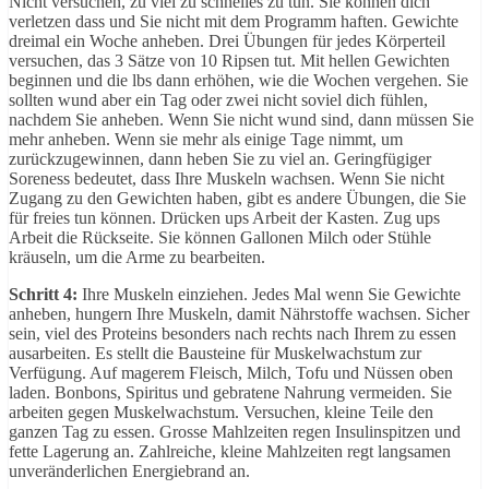
Nicht versuchen, zu viel zu schnelles zu tun. Sie können dich
verletzen dass und Sie nicht mit dem Programm haften. Gewichte
dreimal ein Woche anheben. Drei Übungen für jedes Körperteil
versuchen, das 3 Sätze von 10 Ripsen tut. Mit hellen Gewichten
beginnen und die lbs dann erhöhen, wie die Wochen vergehen. Sie
sollten wund aber ein Tag oder zwei nicht soviel dich fühlen,
nachdem Sie anheben. Wenn Sie nicht wund sind, dann müssen Sie
mehr anheben. Wenn sie mehr als einige Tage nimmt, um
zurückzugewinnen, dann heben Sie zu viel an. Geringfügiger
Soreness bedeutet, dass Ihre Muskeln wachsen. Wenn Sie nicht
Zugang zu den Gewichten haben, gibt es andere Übungen, die Sie
für freies tun können. Drücken ups Arbeit der Kasten. Zug ups
Arbeit die Rückseite. Sie können Gallonen Milch oder Stühle
kräuseln, um die Arme zu bearbeiten.
Schritt 4:
Ihre Muskeln einziehen. Jedes Mal wenn Sie Gewichte
anheben, hungern Ihre Muskeln, damit Nährstoffe wachsen. Sicher
sein, viel des Proteins besonders nach rechts nach Ihrem zu essen
ausarbeiten. Es stellt die Bausteine für Muskelwachstum zur
Verfügung. Auf magerem Fleisch, Milch, Tofu und Nüssen oben
laden. Bonbons, Spiritus und gebratene Nahrung vermeiden. Sie
arbeiten gegen Muskelwachstum. Versuchen, kleine Teile den
ganzen Tag zu essen. Grosse Mahlzeiten regen Insulinspitzen und
fette Lagerung an. Zahlreiche, kleine Mahlzeiten regt langsamen
unveränderlichen Energiebrand an.