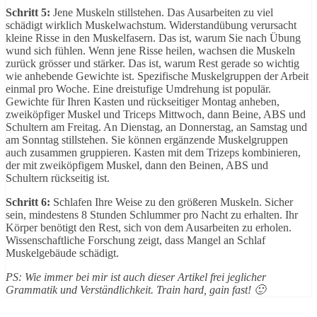
Schritt 5:
Jene Muskeln stillstehen. Das Ausarbeiten zu viel
schädigt wirklich Muskelwachstum. Widerstandübung verursacht
kleine Risse in den Muskelfasern. Das ist, warum Sie nach Übung
wund sich fühlen. Wenn jene Risse heilen, wachsen die Muskeln
zurück grösser und stärker. Das ist, warum Rest gerade so wichtig
wie anhebende Gewichte ist. Spezifische Muskelgruppen der Arbeit
einmal pro Woche. Eine dreistufige Umdrehung ist populär.
Gewichte für Ihren Kasten und rückseitiger Montag anheben,
zweiköpfiger Muskel und Triceps Mittwoch, dann Beine, ABS und
Schultern am Freitag. An Dienstag, an Donnerstag, an Samstag und
am Sonntag stillstehen. Sie können ergänzende Muskelgruppen
auch zusammen gruppieren. Kasten mit dem Trizeps kombinieren,
der mit zweiköpfigem Muskel, dann den Beinen, ABS und
Schultern rückseitig ist.
Schritt 6:
Schlafen Ihre Weise zu den größeren Muskeln. Sicher
sein, mindestens 8 Stunden Schlummer pro Nacht zu erhalten. Ihr
Körper benötigt den Rest, sich von dem Ausarbeiten zu erholen.
Wissenschaftliche Forschung zeigt, dass Mangel an Schlaf
Muskelgebäude schädigt.
PS: Wie immer bei mir ist auch dieser Artikel frei jeglicher
Grammatik und Verständlichkeit. Train hard, gain fast! 🙂