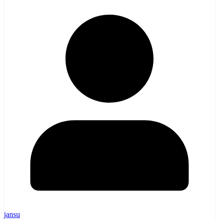
jansu