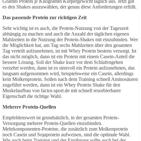
Gramm Protein je Kilogramm Körpergewicht täglich aus. Jetzt gilt
es den Shakes auszuwählen, der genau diese Anforderungen erfüllt.
Das passende Protein zur richtigen Zeit
Sehr wichtig ist es auch, die Protein-Nutzung von der Tageszeit
abhängig zu machen und auch die Anzahl der täglichen eigenen
Mahlzeiten in die Nutzung der Protein-Shakes mit einzubinden. Wer
die Möglichkeit hat, am Tag sechs Mahlzeiten über den gesamten
Tag verteilt aufzunehmen, ist mit Whey Protein bestens versorgt. Ist
das nicht möglich, dann ist ein Protein mit einem Casein-Anteil die
bessere Lösung. Soll der Shake kurz vor dem Schlafengehen
verzehrt werden, dann ist es sinnvoll ein Protein aufzunehmen, das
langsam aufgenommen wird, beispielsweise ein Casein, allerdings
kein Molkenprotein. Sollen nach dem Training schnell Aminosäuren
zugeführt werden, dann ist ein Whey Protein Shake für den
Muskelaufbau von factor-sport.de mit schnell resorbierbarer
Eigenschaft die richtige Wahl.
Mehrere Protein-Quellen
Empfehlenswert ist grundsätzlich, in der gesamten Protein-
Versorgung mehrere Protein-Quellen einzubinden.
Mehrkomponenten-Proteine, die zusätzlich zum Molkenprotein
noch Casein und Sojaprotein aufweisen, sind die optimale Wahl.
Wie auch beim Training und der Ernährung sollte auch bei der