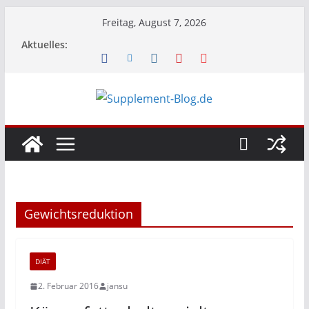
Zum
Freitag, August 7, 2026
Inhalt
Aktuelles:
springen
Gewichtsreduktion
DIÄT
2. Februar 2016
jansu