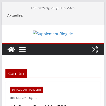
Zum
Donnerstag, August 6, 2026
Inhalt
Aktuelles:
springen
Carnitin
SUPPLEMENT-HIGHLIGHTS
8. Mai 2013
jansu