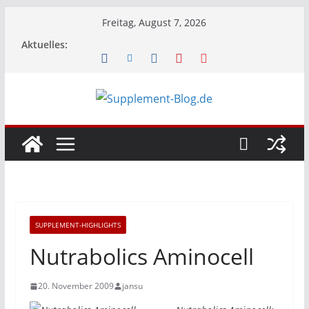
Zum
Freitag, August 7, 2026
Inhalt
Aktuelles:
springen
SUPPLEMENT-HIGHLIGHTS
Nutrabolics Aminocell
20. November 2009
jansu