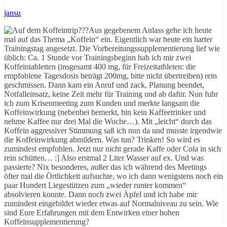
jansu
Aus gegebenem Anlass gehe ich heute
mal auf das Thema „Koffein“ ein. Eigentlich war heute ein harter
Trainingstag angesetzt. Die Vorbereitungssupplementierung lief wie
üblich: Ca. 1 Stunde vor Trainingsbeginn hab ich mir zwei
Koffeintabletten (insgesamt 400 mg, für Freizeitathleten: die
empfohlene Tagesdosis beträgt 200mg, bitte nicht übertreiben) rein
geschmissen. Dann kam ein Anruf und zack, Planung beendet,
Notfalleinsatz, keine Zeit mehr für Training und ab dafür. Nun fuhr
ich zum Krisenmeeting zum Kunden und merkte langsam die
Koffeinwirkung (nebenbei bemerkt, bin kein Kaffeetrinker und
nehme Kaffee nur drei Mal die Woche…). Mit „leicht“ durch das
Koffein aggressiver Stimmung saß ich nun da und musste irgendwie
die Koffeinwirkung abmildern. Was tun? Trinken! So wird es
zumindest empfohlen. Jetzt nur nicht gerade Kaffe oder Cola in sich
rein schütten… :] Also erstmal 2 Liter Wasser auf ex. Und was
passierte? Nix besonderes, außer das ich während des Meetings
öfter mal die Örtlichkeit aufsuchte, wo ich dann wenigstens noch ein
paar Hundert Liegestützen zum „wieder runter kommen“
absolvieren konnte. Dann noch zwei Äpfel und ich habe mir
zumindest eingebildet wieder etwas auf Normalniveau zu sein. Wie
sind Eure Erfahrungen mit dem Entwirken einer hohen
Koffeinsupplementierung?