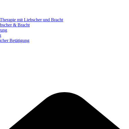
herapie mit Liebscher und Bracht
bscher & Bracht
rung
g
icher Betätigung