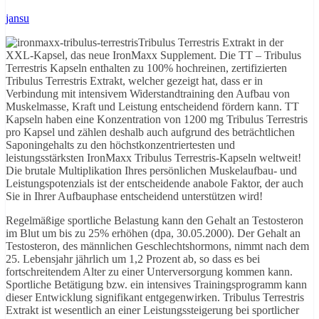
jansu
Tribulus Terrestris Extrakt in der
XXL-Kapsel, das neue IronMaxx Supplement. Die TT – Tribulus
Terrestris Kapseln enthalten zu 100% hochreinen, zertifizierten
Tribulus Terrestris Extrakt, welcher gezeigt hat, dass er in
Verbindung mit intensivem Widerstandtraining den Aufbau von
Muskelmasse, Kraft und Leistung entscheidend fördern kann. TT
Kapseln haben eine Konzentration von 1200 mg Tribulus Terrestris
pro Kapsel und zählen deshalb auch aufgrund des beträchtlichen
Saponingehalts zu den höchstkonzentriertesten und
leistungsstärksten IronMaxx Tribulus Terrestris-Kapseln weltweit!
Die brutale Multiplikation Ihres persönlichen Muskelaufbau- und
Leistungspotenzials ist der entscheidende anabole Faktor, der auch
Sie in Ihrer Aufbauphase entscheidend unterstützen wird!
Regelmäßige sportliche Belastung kann den Gehalt an Testosteron
im Blut um bis zu 25% erhöhen (dpa, 30.05.2000). Der Gehalt an
Testosteron, des männlichen Geschlechtshormons, nimmt nach dem
25. Lebensjahr jährlich um 1,2 Prozent ab, so dass es bei
fortschreitendem Alter zu einer Unterversorgung kommen kann.
Sportliche Betätigung bzw. ein intensives Trainingsprogramm kann
dieser Entwicklung signifikant entgegenwirken. Tribulus Terrestris
Extrakt ist wesentlich an einer Leistungssteigerung bei sportlicher