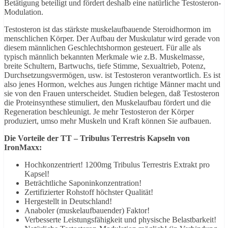
Betätigung beteiligt und fördert deshalb eine natürliche Testosteron-
Modulation.
Testosteron ist das stärkste muskelaufbauende Steroidhormon im
menschlichen Körper. Der Aufbau der Muskulatur wird gerade von
diesem männlichen Geschlechtshormon gesteuert. Für alle als
typisch männlich bekannten Merkmale wie z.B. Muskelmasse,
breite Schultern, Bartwuchs, tiefe Stimme, Sexualtrieb, Potenz,
Durchsetzungsvermögen, usw. ist Testosteron verantwortlich. Es ist
also jenes Hormon, welches aus Jungen richtige Männer macht und
sie von den Frauen unterscheidet. Studien belegen, daß Testosteron
die Proteinsynthese stimuliert, den Muskelaufbau fördert und die
Regeneration beschleunigt. Je mehr Testosteron der Körper
produziert, umso mehr Muskeln und Kraft können Sie aufbauen.
Die Vorteile der TT – Tribulus Terrestris Kapseln von
IronMaxx:
Hochkonzentriert! 1200mg Tribulus Terrestris Extrakt pro
Kapsel!
Beträchtliche Saponinkonzentration!
Zertifizierter Rohstoff höchster Qualität!
Hergestellt in Deutschland!
Anaboler (muskelaufbauender) Faktor!
Verbesserte Leistungsfähigkeit und physische Belastbarkeit!