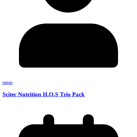
jansu
Scitec Nutrition H.O.S Trio Pack