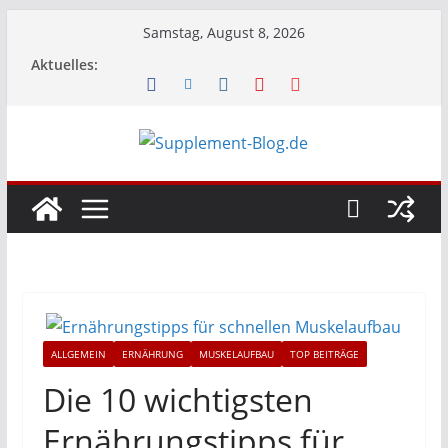
Zum
Samstag, August 8, 2026
Inhalt
Aktuelles:
springen
ALLGEMEIN
ERNÄHRUNG
MUSKELAUFBAU
TOP BEITRÄGE
Die 10 wichtigsten
Ernährungstipps für