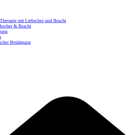
herapie mit Liebscher und Bracht
bscher & Bracht
rung
g
icher Betätigung