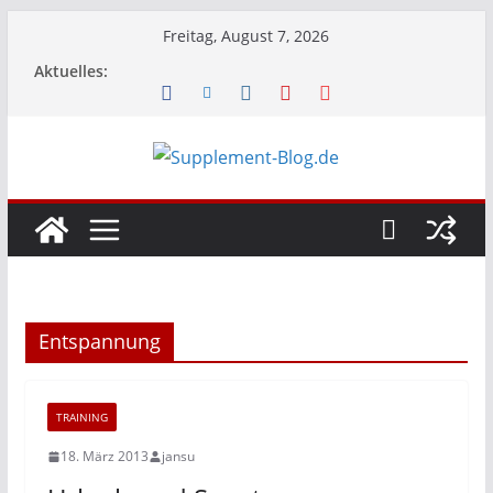
Zum
Freitag, August 7, 2026
Inhalt
Aktuelles:
springen
Entspannung
TRAINING
18. März 2013
jansu