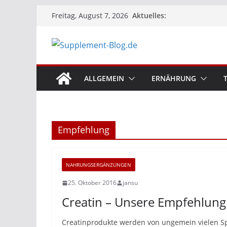
Zum
Aktuelles:
Freitag, August 7, 2026
Inhalt
springen
ALLGEMEIN
ERNÄHRUNG
Empfehlung
NAHRUNGSERGÄNZUNGEN
25. Oktober 2016
jansu
Creatin – Unsere Empfehlung 
Creatinprodukte werden von ungemein vielen Sp