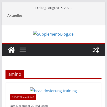
Zum
Freitag, August 7, 2026
Inhalt
Aktuelles:
springen
amino
SPORTERNÄHRUNG
9. Dezember 2019
jansu